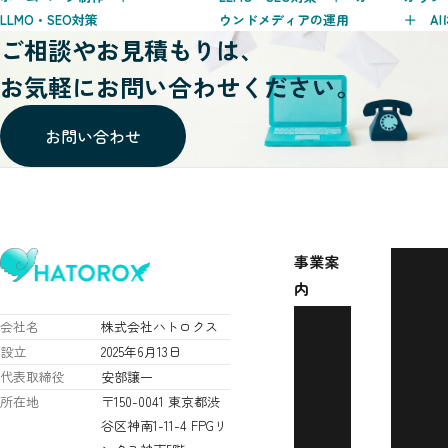
LLMO・SEO対策
ウンドメディアの運用
＋ A
ご相談やお見積もりは、
お気軽にお問い合わせください。
お問い合わせ
会社概要
事業案
採用情報
内
ブログ
LLMO・
会社名
株式会社ハトロクス
お問い合
SEO対策
設立
2025年6月13日
わせ
ホームペ
代表取締役
安部譲一
プライバ
ージ制作
所在地
〒150-0041 東京都渋
シーポリ
AIによる
谷区神南1-11-4 FPGリ
シー
業務効率