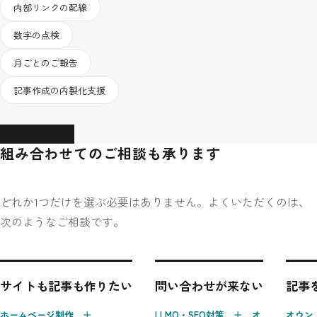
内部リンクの配線
数字の点検
月ごとのご報告
記事作成の内製化支援
詳しく見る
組み合わせてのご相談も承ります
どれか1つだけを選ぶ必要はありません。よくいただくのは、
次のようなご相談です。
サイトも記事も作りたい
問い合わせが来ない
記事
ホームページ制作 ＋
LLMO・SEO対策 ＋ オ
オウン