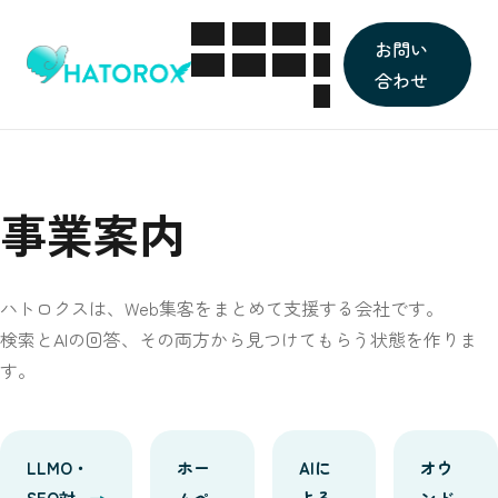
事業
会社
採用
ブ
お問い
案内
概要
情報
ロ
合わせ
グ
事業案内
ハトロクスは、Web集客をまとめて支援する会社です。
検索とAIの回答、その両方から見つけてもらう状態を作りま
す。
LLMO・
ホー
AIに
オウ
SEO対
ムペ
よる
ンド